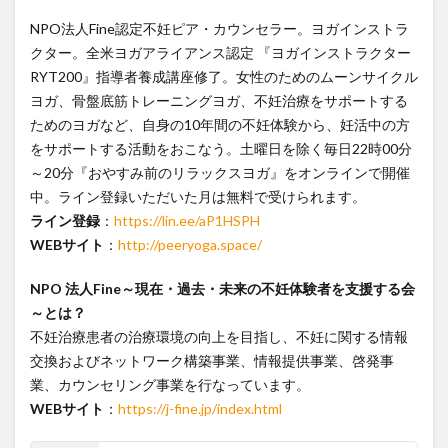
NPO法人Fine認定不妊ピア・カウンセラー。ヨガインストラ
クター。
全米ヨガアライアンス認定 『ヨガインストラクター
RYT200』指導者養成講座修了。女性のためのムーンサイクル
ヨガ、骨盤底筋トレーニングヨガ、不妊治療をサポートする
ためのヨガなど、自身の
10年間の不妊体験から、妊活中の方
をサポートする活動をおこなう。
土曜日を除く毎日22時00分
～20分
『おやすみ前のリラックスヨガ』をオンラインで開催
中。ライン登録いただいた月は無料で受けられます。
ライン登録
：
https://lin.ee/aP1HSPH
WEBサイト
：
http://peeryoga.space/
NPO 法人Fine～現在・過去・未来の不妊体験者を支援する会
～とは？
不妊治療患者の治療環境の向上を目指し、不妊に関する情報
交換およびネットワーク構築事業、情報提供事業、啓発事
業、カウンセリング事業を行なっています。
WEBサイト
：
https://j-fine.jp/index.html