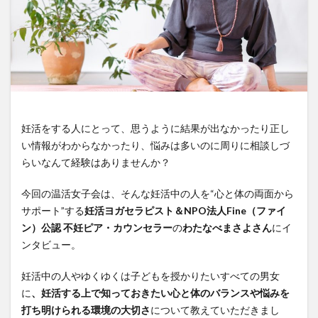
温活イベント
温活グッズ
温活グルメ
温活スポット
温活プレイス
温活レシピ
温活女子会
温活女子会が行く
温活方法
温活食材
漢方
生姜
生理
生理不順
生理痛
疲労
発酵食品
睡眠
美容
肩こり
葉酸
薬膳
血行
表面の冷え
妊活をする人にとって、思うように結果が出なかったり正し
靴下
顔温活
食と温活
い情報がわからなかったり、悩みは多いのに周りに相談しづ
らいなんて経験はありませんか？
検索
今回の温活女子会は、そんな妊活中の人を“心と体の両面から
サポート”する
妊活ヨガセラピスト＆NPO法人Fine（ファイ
ン）公認 不妊ピア・カウンセラー
の
わたなべまさよさん
にイ
ンタビュー。
妊活中の人やゆくゆくは子どもを授かりたいすべての男女
に
、妊活する上で知っておきたい心と体のバランスや悩みを
打ち明けられる環境の大切さ
について教えていただきまし