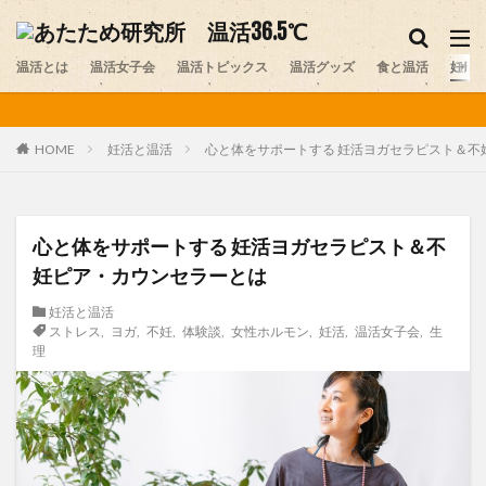
妊活
温活グッズ
味噌
温活とは
カテゴリー
温活女子会
温活トピックス
温活グッズ
食と温活
妊活
妊活と温活
心と体をサポートする 妊活ヨガセラピスト＆不
HOME
タグ
アルパカ
おしり
お腹の冷え
カイロ
カレー
スイーツ
ストレス
セルフプレジャー
心と体をサポートする 妊活ヨガセラピスト＆不
デリケートゾーン
ニット
プレコンセプションケア
妊ピア・カウンセラーとは
ペット
ヨガ
レビュー
不妊
不妊症
妊活と温活
中医学
乾布摩擦
体験談
冷え
医師
ストレス
,
ヨガ
,
不妊
,
体験談
,
女性ホルモン
,
妊活
,
温活女子会
,
生
理
医師コラム
台湾
味噌
味噌ソムリエ
夏温活
女性ホルモン
妊活
妊活スポット
寒暖差疲労
岩盤浴
手作り味噌
更年期
最新情報
末端冷え
梅雨
温活