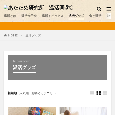
妊活
温活グッズ
味噌
温活とは
カテゴリー
温活女子会
温活トピックス
温活グッズ
食と温活
妊活
温活グッズ
HOME
タグ
アルパカ
おしり
お腹の冷え
カイロ
カレー
スイーツ
ストレス
セルフプレジャー
CATEGORY
デリケートゾーン
ニット
プレコンセプションケア
温活グッズ
ペット
ヨガ
レビュー
不妊
不妊症
中医学
乾布摩擦
体験談
冷え
医師
医師コラム
台湾
味噌
味噌ソムリエ
夏温活
女性ホルモン
妊活
妊活スポット
新着順
人気順
お勧めカテゴリ
寒暖差疲労
岩盤浴
手作り味噌
更年期
未分類
最新情報
末端冷え
梅雨
温活