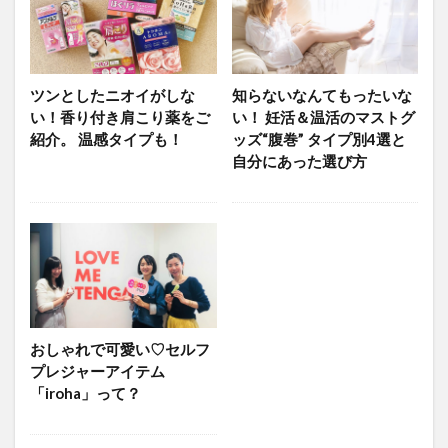
温活イベント
温活グッズ
温活グルメ
温活スポット
温活プレイス
温活レシピ
温活女子会
温活女子会が行く
温活方法
ツンとしたニオイがしな
知らないなんてもったいな
温活食材
漢方
生姜
生理
生理不順
い！香り付き肩こり薬をご
い！ 妊活＆温活のマストグ
生理痛
疲労
発酵食品
睡眠
美容
紹介。 温感タイプも！
ッズ“腹巻” タイプ別4選と
肩こり
葉酸
薬膳
血行
表面の冷え
自分にあった選び方
靴下
顔温活
食と温活
検索
おしゃれで可愛い♡セルフ
プレジャーアイテム
「iroha」って？