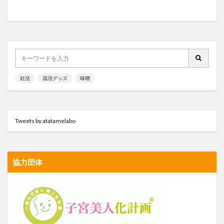
妊活
温活グッズ
味噌
Tweets by atatamelabo
協力団体