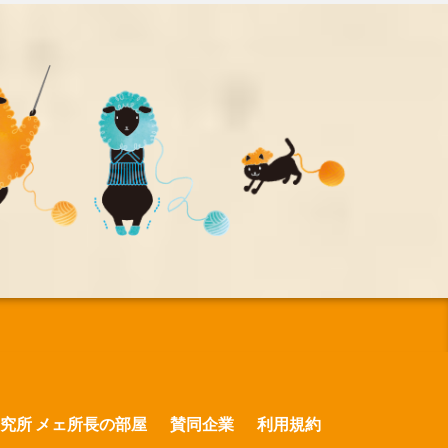
究所 メェ所長の部屋
賛同企業
利用規約