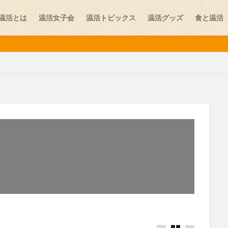
温活とは
温活女子会
温活トピックス
温活グッズ
食と温活
味噌
しり
お腹の冷え
カイロ
カレー
スイーツ
ストレス
ニット
プレコンセプションケア
ペット
ヨガ
レビュー
学
乾布摩擦
体験談
冷え
医師
医師コラム
台湾
夏温活
女性ホルモン
妊活
妊活スポット
寒暖差疲労
更年期
最新情報
末端冷え
梅雨
温活
温活イベント
温活スポット
温活プレイス
温活レシピ
温活女子会
温活女子
活食材
漢方
生姜
生理
生理不順
生理痛
疲労
葉酸
薬膳
血行
表面の冷え
靴下
顔温活
食