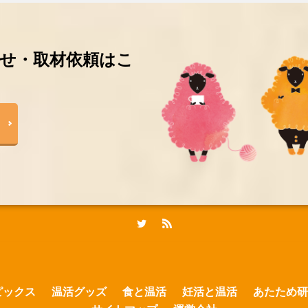
せ・取材依頼はこ
ピックス
温活グッズ
食と温活
妊活と温活
あたため研