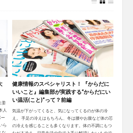
検索
大
健康情報のスペシャリスト！ 『からだに
いいこと』編集部が実践する“からだにい
い温活(こと)”って？前編
生姜
本人
気温が下がってくると、気になってくるのが体の冷
ポー
え。 手足の冷えはもちろん、冬は腰やお腹など体の芯
いら
の冷えを感じることも多くなります。体の不調にもつ
とな
ながる冷え、日常生活の中で上手に解消したいもので