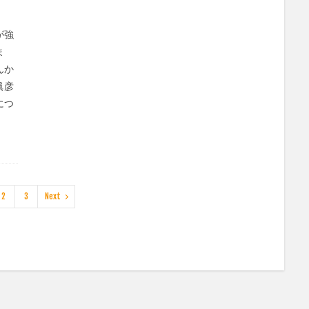
が強
ま
んか
眞彦
につ
2
3
Next