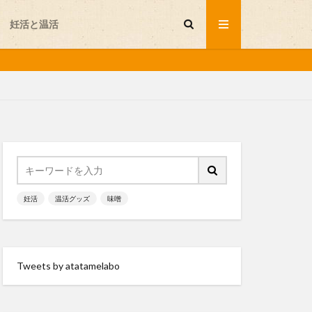
妊活と温活
セルフプレジャー
不妊
妊活
温活グッズ
味噌
味噌
岩盤浴
温活グッズ
Tweets by atatamelabo
会が行く
発酵食品
睡眠
と温活