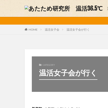
妊活
温活グッズ
カテゴリー
温活女子会
温活女子会が行く
HOME
タグ
アルパカ
お
デリケートゾーン
CATEGORY
温活女子会が行く
不妊症
中医
味噌ソムリエ
手作り味噌
温活グルメ
温活方法
温
美容
肩こり