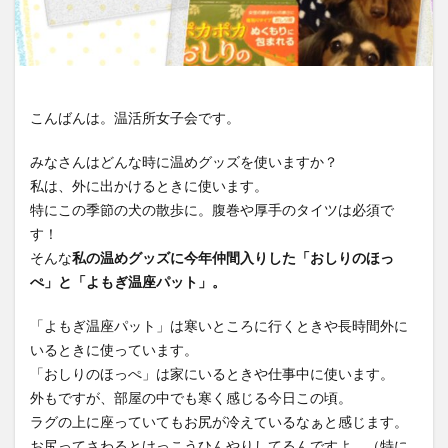
温活イベント
温活グッズ
温活グルメ
温活スポット
温活プレイス
温活レシピ
温活女子会
温活女子会が行く
温活方法
温活食材
漢方
生姜
生理
生理不順
こんばんは。温活所女子会です。
生理痛
疲労
発酵食品
睡眠
美容
肩こり
葉酸
薬膳
血行
表面の冷え
みなさんはどんな時に温めグッズを使いますか？
靴下
顔温活
食と温活
私は、外に出かけるときに使います。
特にこの季節の犬の散歩に。腹巻や厚手のタイツは必須で
す！
検索
そんな
私の温めグッズに今年仲間入りした「おしりのほっ
ぺ」と「よもぎ温座パット」。
「よもぎ温座パット」は寒いところに行くときや長時間外に
いるときに使っています。
「おしりのほっぺ」は家にいるときや仕事中に使います。
外もですが、部屋の中でも寒く感じる今日この頃。
ラグの上に座っていてもお尻が冷えているなぁと感じます。
お尻ってさわるとけっこうひんやりしてるんですよ。（特に