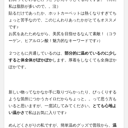
私は脂肪が多いので。。泣）
貼るだけであったか、ホットカーペットは熱くなりすぎてち
ょっと苦手なので、このじんわりあったかがとてもオススメ
です♪
お尻をあたためながら、美尻を目指せるなんて素敵！（コラ
ーゲン、ヒアルロン酸！魅力的なキーワードです♪）
２つともに共通しているのは、
部分的に温めているのに少し
すると体全体がぽかぽか
します。厚着をしなくても全身ぽか
ぽかです。
新しい物ってなかなか手に取りづらかったり、びっくりする
ような箇所につかうカイロだからちょっと。。って思う方も
いると思いますが、一度試してみてください。
とても心地よ
い温かさ
で私はお気に入りです♪
めんどくさがりの私ですが、簡単温めグッズで普段から、
温