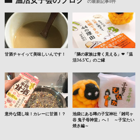
温活女子会のブログ
の最新記事8件
甘酒チャイって美味しいんです！
「隣の家族は青く見える」❤「温
活36.5℃」のご縁
意外な隠し味！カレーに甘酒！？
池袋にある噂の子宝神社「雑司ヶ
谷 鬼子母神堂」へ！ ～子宝たい
焼き編～