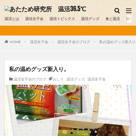
妊活
温活グッズ
味噌
温活とは
カテゴリー
温活女子会
温活トピックス
温活グッズ
食と温活
妊活
温活女子会
温活女子会のブログ
私の温めグッズ新入り
HOME
タグ
アルパカ
おしり
お腹の冷え
カイロ
カレー
スイーツ
ストレス
セルフプレジャー
私の温めグッズ新入り。
デリケートゾーン
ニット
プレコンセプションケア
温活女子会のブログ
おしり
,
温活グッズ
,
温活女子会
ペット
ヨガ
レビュー
不妊
不妊症
中医学
乾布摩擦
体験談
冷え
医師
医師コラム
台湾
味噌
味噌ソムリエ
夏温活
女性ホルモン
妊活
妊活スポット
寒暖差疲労
岩盤浴
手作り味噌
更年期
最新情報
末端冷え
梅雨
温活