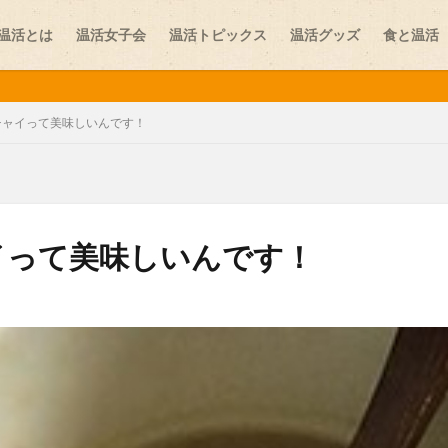
温活とは
温活女子会
温活トピックス
温活グッズ
食と温活
味噌
チャイって美味しいんです！
しり
お腹の冷え
カイロ
カレー
スイーツ
ストレス
イって美味しいんです！
ニット
プレコンセプションケア
ペット
ヨガ
レビュー
学
乾布摩擦
体験談
冷え
医師
医師コラム
台湾
夏温活
女性ホルモン
妊活
妊活スポット
寒暖差疲労
更年期
最新情報
末端冷え
梅雨
温活
温活イベント
温活スポット
温活プレイス
温活レシピ
温活女子会
温活女子
活食材
漢方
生姜
生理
生理不順
生理痛
疲労
葉酸
薬膳
血行
表面の冷え
靴下
顔温活
食