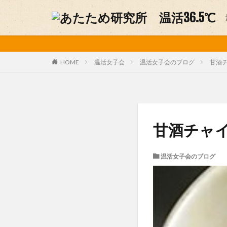
妊活
温活グッズ
カテゴリー
温活女子会
温活女子会のブログ
甘酒
HOME
タグ
アルパカ
お
甘酒チャ
デリケートゾーン
不妊症
中医
温活女子会のブログ
味噌ソムリエ
手作り味噌
温活グルメ
温活方法
温
美容
肩こり