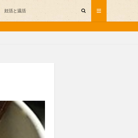
妊活と温活
セルフプレジャー
不妊
味噌
岩盤浴
温活グッズ
会が行く
発酵食品
睡眠
と温活