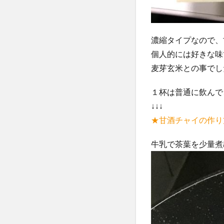
濃縮タイプなので、
個人的には好きな味
麦芽玄米との事でし
１杯は普通に飲んで
↓↓↓
★甘酒チャイの作り
牛乳で茶葉を少量煮