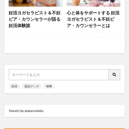
温活イベント
温活グッズ
温活グルメ
温活スポット
温活プレイス
温活レシピ
妊活ヨガセラピスト＆不妊
心と体をサポートする 妊活
温活女子会
温活女子会が行く
温活方法
ピア・カウンセラーが語る
ヨガセラピスト＆不妊ピ
妊活体験談
ア・カウンセラーとは
温活食材
漢方
生姜
生理
生理不順
生理痛
疲労
発酵食品
睡眠
美容
肩こり
葉酸
薬膳
血行
表面の冷え
靴下
顔温活
食と温活
検索
妊活
温活グッズ
味噌
Tweets by atatamelabo