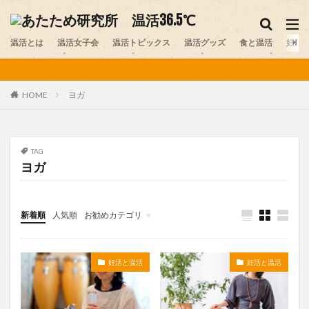
妊活
温活グッズ
味噌
温活とは
カテゴリー
温活女子会
温活トピックス
温活グッズ
食と温活
妊活
ヨガ
HOME
タグ
アルパカ
おしり
お腹の冷え
カイロ
カレー
スイーツ
ストレス
セルフプレジャー
TAG
ヨガ
デリケートゾーン
ニット
プレコンセプションケア
ペット
ヨガ
レビュー
不妊
不妊症
中医学
乾布摩擦
体験談
冷え
医師
新着順
人気順
お勧めカテゴリ
医師コラム
台湾
味噌
味噌ソムリエ
未分類
夏温活
女性ホルモン
妊活
妊活スポット
妊活と温活
妊活と温活
寒暖差疲労
岩盤浴
手作り味噌
更年期
最新情報
末端冷え
梅雨
温活