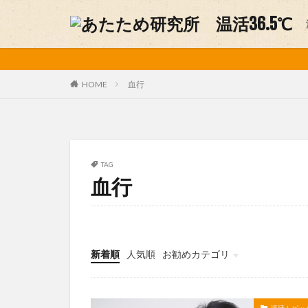
妊活
温活グッズ
カテゴリー
血行
HOME
タグ
アルパカ
お
TAG
血行
デリケートゾーン
不妊症
中医
味噌ソムリエ
手作り味噌
新着順
人気順
お勧めカテゴリ
温活グルメ
未分類
温活方法
温
美容
肩こり
温活トピッ