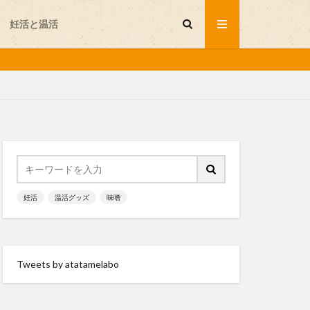
妊活と温活
セルフプレジャー
不妊
妊活
温活グッズ
味噌
味噌
岩盤浴
温活グッズ
Tweets by atatamelabo
会が行く
発酵食品
睡眠
と温活