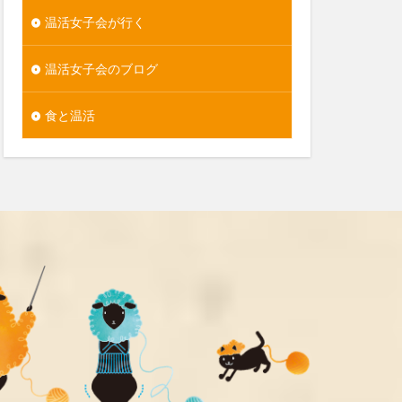
温活女子会が行く
温活女子会のブログ
食と温活