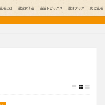
温活とは
温活女子会
温活トピックス
温活グッズ
食と温活
味噌
しり
お腹の冷え
カイロ
カレー
スイーツ
ストレス
ニット
プレコンセプションケア
ペット
ヨガ
レビュー
学
乾布摩擦
体験談
冷え
医師
医師コラム
台湾
夏温活
女性ホルモン
妊活
妊活スポット
寒暖差疲労
更年期
最新情報
末端冷え
梅雨
温活
温活イベント
温活スポット
温活プレイス
温活レシピ
温活女子会
温活女子
活食材
漢方
生姜
生理
生理不順
生理痛
疲労
葉酸
薬膳
血行
表面の冷え
靴下
顔温活
食
クス