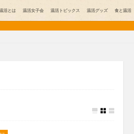
温活とは
温活女子会
温活トピックス
温活グッズ
食と温活
味噌
しり
お腹の冷え
カイロ
カレー
スイーツ
ストレス
ニット
プレコンセプションケア
ペット
ヨガ
レビュー
学
乾布摩擦
体験談
冷え
医師
医師コラム
台湾
夏温活
女性ホルモン
妊活
妊活スポット
寒暖差疲労
更年期
最新情報
末端冷え
梅雨
温活
温活イベント
温活スポット
温活プレイス
温活レシピ
温活女子会
温活女子
活食材
漢方
生姜
生理
生理不順
生理痛
疲労
葉酸
薬膳
血行
表面の冷え
靴下
顔温活
食
温活