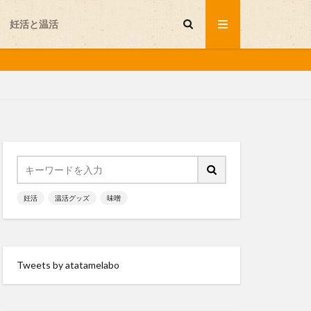
妊活と温活
セルフプレジャー
不妊
妊活
温活グッズ
味噌
味噌
岩盤浴
温活グッズ
Tweets by atatamelabo
会が行く
発酵食品
睡眠
と温活