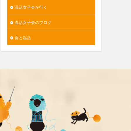
温活女子会が行く
温活女子会のブログ
食と温活