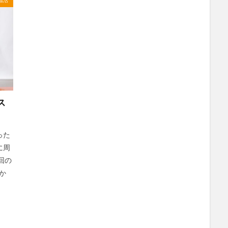
検索
ス
った
に周
回の
か