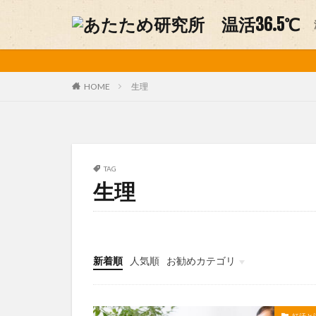
妊活
温活グッズ
カテゴリー
生理
HOME
タグ
アルパカ
お
TAG
生理
デリケートゾーン
不妊症
中医
味噌ソムリエ
手作り味噌
新着順
人気順
お勧めカテゴリ
温活グルメ
未分類
温活方法
温
美容
肩こり
妊活と