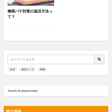
温活イベント
温活グッズ
温活グルメ
温活スポット
温活プレイス
温活レシピ
梅雨バテ対策の温活方法っ
温活女子会
温活女子会が行く
温活方法
て？
温活食材
漢方
生姜
生理
生理不順
生理痛
疲労
発酵食品
睡眠
美容
肩こり
葉酸
薬膳
血行
表面の冷え
靴下
顔温活
食と温活
検索
妊活
温活グッズ
味噌
Tweets by atatamelabo
協力団体