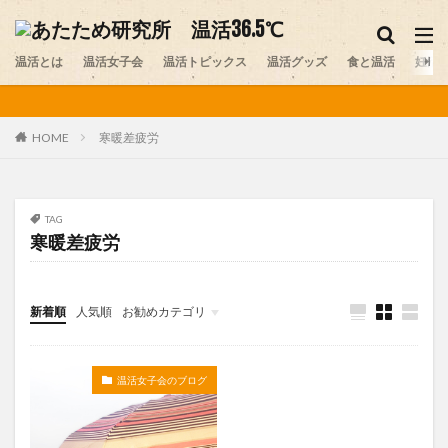
妊活
温活グッズ
味噌
温活とは
カテゴリー
温活女子会
温活トピックス
温活グッズ
食と温活
妊活
寒暖差疲労
HOME
タグ
アルパカ
おしり
お腹の冷え
カイロ
カレー
スイーツ
ストレス
セルフプレジャー
TAG
寒暖差疲労
デリケートゾーン
ニット
プレコンセプションケア
ペット
ヨガ
レビュー
不妊
不妊症
中医学
乾布摩擦
体験談
冷え
医師
新着順
人気順
お勧めカテゴリ
医師コラム
台湾
味噌
味噌ソムリエ
未分類
夏温活
女性ホルモン
妊活
妊活スポット
温活女子会のブログ
寒暖差疲労
岩盤浴
手作り味噌
更年期
最新情報
末端冷え
梅雨
温活