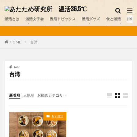
妊活
温活グッズ
味噌
温活とは
カテゴリー
温活女子会
温活トピックス
温活グッズ
食と温活
妊活
台湾
HOME
タグ
アルパカ
おしり
お腹の冷え
カイロ
カレー
スイーツ
ストレス
セルフプレジャー
TAG
台湾
デリケートゾーン
ニット
プレコンセプションケア
ペット
ヨガ
レビュー
不妊
不妊症
中医学
乾布摩擦
体験談
冷え
医師
新着順
人気順
お勧めカテゴリ
医師コラム
台湾
味噌
味噌ソムリエ
未分類
夏温活
女性ホルモン
妊活
妊活スポット
食と温活
寒暖差疲労
岩盤浴
手作り味噌
更年期
最新情報
末端冷え
梅雨
温活