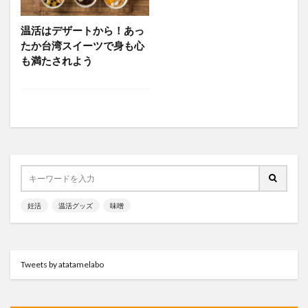
温活イベント
温活グッズ
温活グルメ
温活スポット
温活プレイス
温活レシピ
温活はデザートから！あっ
温活女子会
温活女子会が行く
温活方法
たか台湾スイーツで身も心
も満たされよう
温活食材
漢方
生姜
生理
生理不順
生理痛
疲労
発酵食品
睡眠
美容
肩こり
葉酸
薬膳
血行
表面の冷え
靴下
顔温活
食と温活
検索
妊活
温活グッズ
味噌
Tweets by atatamelabo