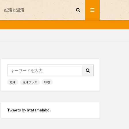
妊活と温活
セルフプレジャー
不妊
妊活
温活グッズ
味噌
味噌
岩盤浴
温活グッズ
Tweets by atatamelabo
会が行く
発酵食品
睡眠
と温活