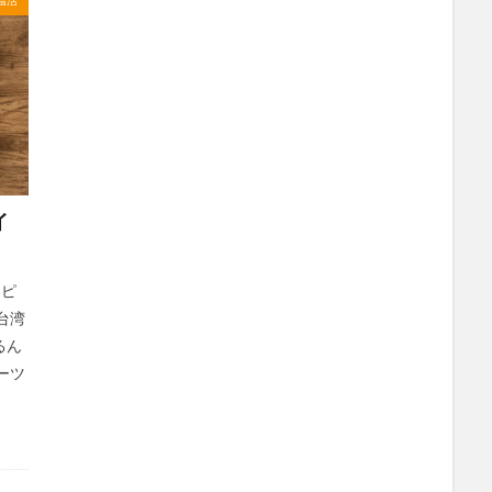
検索
イ
タピ
台湾
るん
ーツ