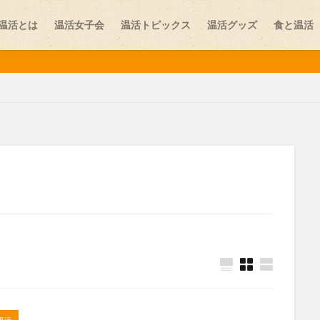
温活とは
温活女子会
温活トピックス
温活グッズ
食と温活
味噌
しり
お腹の冷え
カイロ
カレー
スイーツ
ストレス
ニット
プレコンセプションケア
ペット
ヨガ
レビュー
学
乾布摩擦
体験談
冷え
医師
医師コラム
台湾
夏温活
女性ホルモン
妊活
妊活スポット
寒暖差疲労
更年期
最新情報
末端冷え
梅雨
温活
温活イベント
温活スポット
温活プレイス
温活レシピ
温活女子会
温活女子
活食材
漢方
生姜
生理
生理不順
生理痛
疲労
葉酸
薬膳
血行
表面の冷え
靴下
顔温活
食
温活