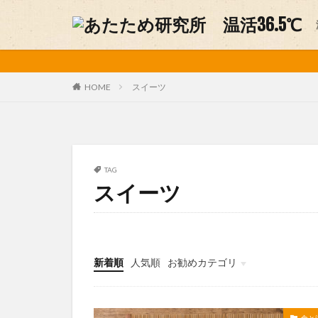
妊活
温活グッズ
カテゴリー
スイーツ
HOME
タグ
アルパカ
お
TAG
スイーツ
デリケートゾーン
不妊症
中医
味噌ソムリエ
手作り味噌
新着順
人気順
お勧めカテゴリ
温活グルメ
未分類
温活方法
温
美容
肩こり
食と