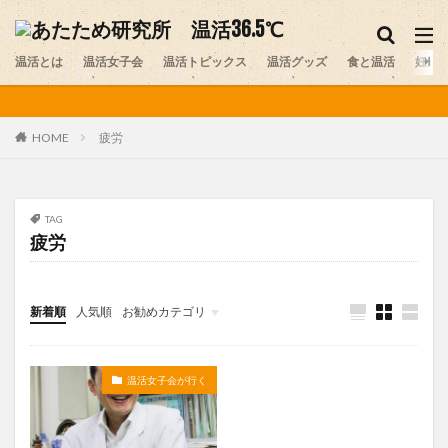
妊活
温活グッズ
味噌
温活とは
カテゴリー
温活女子会
温活トピックス
温活グッズ
食と温活
妊活
疲労
HOME
タグ
アルパカ
おしり
お腹の冷え
カイロ
カレー
スイーツ
ストレス
セルフプレジャー
TAG
疲労
デリケートゾーン
ニット
プレコンセプションケア
ペット
ヨガ
レビュー
不妊
不妊症
中医学
乾布摩擦
体験談
冷え
医師
新着順
人気順
お勧めカテゴリ
医師コラム
台湾
味噌
味噌ソムリエ
未分類
夏温活
女性ホルモン
妊活
妊活スポット
温活女子会が行く
寒暖差疲労
岩盤浴
手作り味噌
更年期
最新情報
末端冷え
梅雨
温活