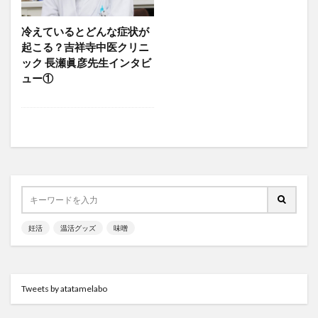
温活イベント
温活グッズ
温活グルメ
温活スポット
温活プレイス
温活レシピ
冷えているとどんな症状が
温活女子会
温活女子会が行く
温活方法
起こる？吉祥寺中医クリニ
ック 長瀬眞彦先生インタビ
温活食材
漢方
生姜
生理
生理不順
ュー①
生理痛
疲労
発酵食品
睡眠
美容
肩こり
葉酸
薬膳
血行
表面の冷え
靴下
顔温活
食と温活
検索
妊活
温活グッズ
味噌
Tweets by atatamelabo